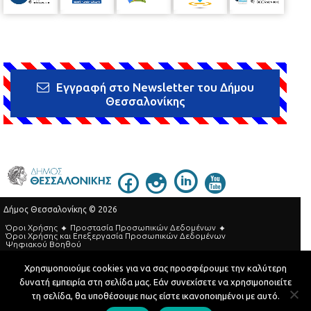
Εγγραφή στο Newsletter του Δήμου
Θεσσαλονίκης
Δήμος Θεσσαλονίκης © 2026
Όροι Χρήσης
Προστασία Προσωπικών Δεδομένων
Όροι Xρήσης και Eπεξεργασία Προσωπικών Δεδομένων
Ψηφιακού Βοηθού
Τηλεφωνικός Κατάλογος
Χρησιμοποιούμε cookies για να σας προσφέρουμε την καλύτερη
δυνατή εμπειρία στη σελίδα μας. Εάν συνεχίσετε να χρησιμοποιείτε
Developed by
MyCompany Projects
τη σελίδα, θα υποθέσουμε πως είστε ικανοποιημένοι με αυτό.