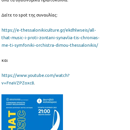
Δείτε το spot της συναυλίας:
https://e-thessalonikiculture.gr/ekdhlwseis/all-
that-music-i-proti-zontani-synavlia-tis-chronias-
me-ti-symfoniki-orchistra-dimou-thessalonikis/
και
https://www.youtube.com/watch?
v=FnaVZPZoxc8
.