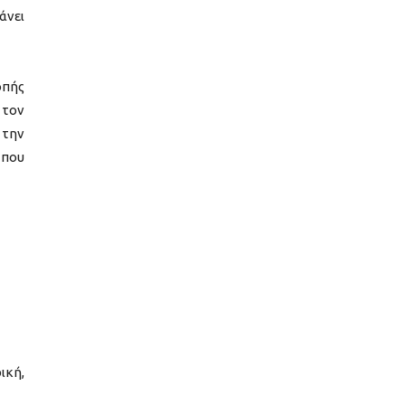
άνει
οπής
 τον
 την
 που
ική,