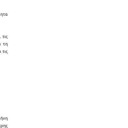
τητα
 τις
ι τη
 τις
ρήνη
τρης