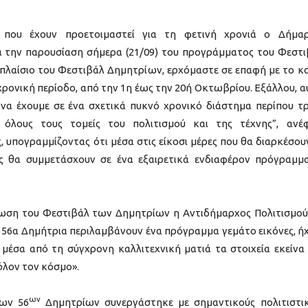
α που έχουν προετοιμαστεί για τη φετινή χρονιά ο Δήμα
 την παρουσίαση σήμερα (21/09) του προγράμματος του Φεστι
 πλαίσιο του Φεστιβάλ Δημητρίων, ερχόμαστε σε επαφή με το κο
χρονική περίοδο, από την 1η έως την 20ή Οκτωβρίου. Εξάλλου, α
: να έχουμε σε ένα σχετικά πυκνό χρονικό διάστημα περίπου τ
όλους τους τομείς του πολιτισμού και της τέχνης”, ανέ
 υπογραμμίζοντας ότι μέσα στις είκοσι μέρες που θα διαρκέσου
ες θα συμμετάσχουν σε ένα εξαιρετικά ενδιαφέρον πρόγραμμ
ση του Φεστιβάλ των Δημητρίων η Αντιδήμαρχος Πολιτισμού
 56α Δημήτρια περιλαμβάνουν ένα πρόγραμμα γεμάτο εικόνες, ή
 μέσα από τη σύγχρονη καλλιτεχνική ματιά τα στοιχεία εκείνα
όλον τον κόσμο».
ων
των 56
Δημητρίων συνεργάστηκε με σημαντικούς πολιτιστι