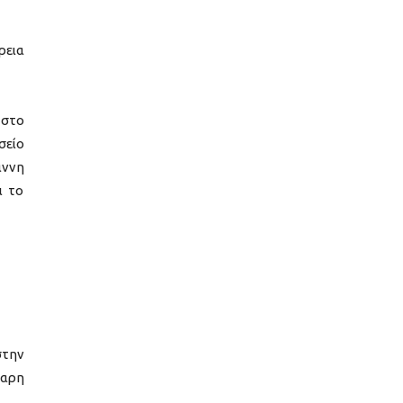
ρεια
 στο
σείο
άννη
ι το
στην
σαρη