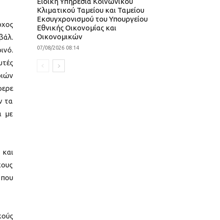
Ειδική Υπηρεσία Κοινωνικού
Κλιματικού Ταμείου και Ταμείου
Εκσυγχρονισμού του Υπουργείου
ρχος
Εθνικής Οικονομίας και
Οικονομικών
βάλ.
07/08/2026 08:14
ινό.
υτές
ριών
φερε
ν τα
α με
 και
χους
 που
κούς