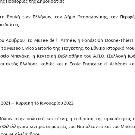
ικής Προεδρίας της Δημοκρατίας
τη Βουλή των Ελλήνων, τον Δήμο Θεσσαλονίκης, την Περιφέ
ι ιδιώτες.
ου Λούβρου, το Musée de l’ Armée, η Fondation Dosne-Thiers
, το Museo Civico Sartorio της Τεργέστης, το Εθνικό Ιστορικό Μου
σείο Μπενάκη, η Κεντρική Βιβλιοθήκη του Α.Π.Θ. (Συλλογή Ιω
και εκτός Ελλάδας, καθώς και η École Française d’ Athènes κα
2021 – Κυριακή 16 Ιανουαρίου 2022
βόλων στην πολιτική και τέχνη, η επίδραση της αρχαιότητας 
ο Φιλελληνικό κίνημα: οι μορφές του Ναπολέοντα και του Μπότ
 του Μ. Αλεξάνδρου.