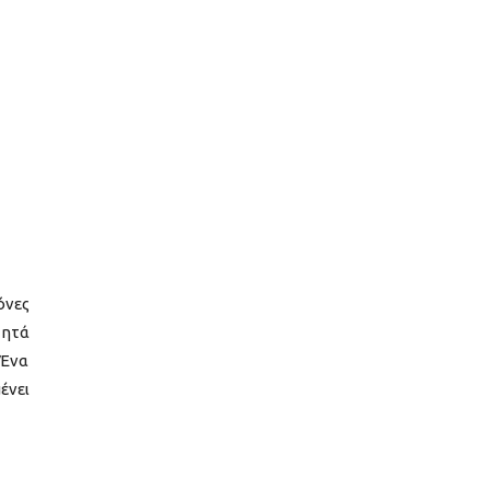
όνες
τητά
 Ένα
ένει