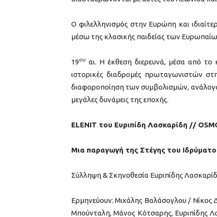
Ο φιλελληνισμός στην Ευρώπη και ιδιαίτε
μέσω της κλασικής παιδείας των Ευρωπαίων,
ου
19
αι. Η έκθεση διερευνά, μέσα από το 
ιστορικές διαδρομές πρωταγωνιστών στ
διαφοροποίηση των συμβολισμών, ανάλογα 
μεγάλες δυνάμεις της εποχής.
ELENIT
του Ευριπίδη Λασκαρίδη //
OSMO
Μια παραγωγή της Στέγης του Ιδρύματ
Σύλληψη & Σκηνοθεσία Ευριπίδης Λασκαρί
Ερμηνεύουν: Μιχάλης Βαλάσογλου / Νίκος 
Μπούνταλη, Μάνος Κότσαρης, Ευριπίδης Λ