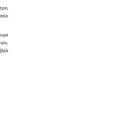
τρο,
σείο
ρυμα
νών,
ιβάλ