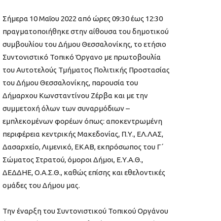
Σήμερα 10 Μαΐου 2022 από ώρες 09:30 έως 12:30
πραγματοποιήθηκε στην αίθουσα του δημοτικού
συμβουλίου του Δήμου Θεσσαλονίκης, το ετήσιο
Συντονιστικό Τοπικό Όργανο με πρωτοβουλία
του Αυτοτελούς Τμήματος Πολιτικής Προστασίας
του Δήμου Θεσσαλονίκης, παρουσία του
Δήμαρχου Κωνσταντίνου Ζέρβα και με την
συμμετοχή όλων των συναρμόδιων –
εμπλεκομένων φορέων όπως: αποκεντρωμένη
περιφέρεια κεντρικής Μακεδονίας, Π.Υ., ΕΛ.ΛΑΣ,
Δασαρχείο, Λιμενικό, ΕΚΑΒ, εκπρόσωπος του Γ΄
Σώματος Στρατού, όμοροι Δήμοι, Ε.Υ.Α.Θ.,
ΔΕΔΔΗΕ, Ο.Α.Σ.Θ., καθώς επίσης και εθελοντικές
ομάδες του Δήμου μας.
Την έναρξη του Συντονιστικού Τοπικού Οργάνου