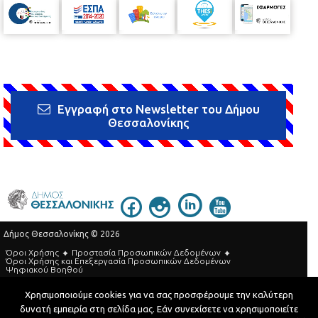
Εγγραφή στο Newsletter του Δήμου
Θεσσαλονίκης
Δήμος Θεσσαλονίκης © 2026
Όροι Χρήσης
Προστασία Προσωπικών Δεδομένων
Όροι Xρήσης και Eπεξεργασία Προσωπικών Δεδομένων
Ψηφιακού Βοηθού
Τηλεφωνικός Κατάλογος
Χρησιμοποιούμε cookies για να σας προσφέρουμε την καλύτερη
δυνατή εμπειρία στη σελίδα μας. Εάν συνεχίσετε να χρησιμοποιείτε
Developed by
MyCompany Projects