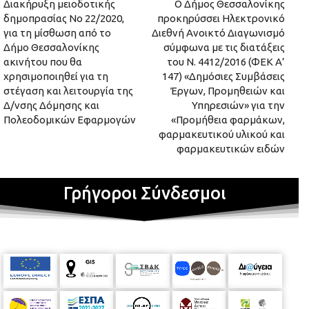
Διακήρυξη μειοδοτικής
Ο Δήμος Θεσσαλονίκης
δημοπρασίας Νο 22/2020,
προκηρύσσει Ηλεκτρονικό
για τη μίσθωση από το
Διεθνή Ανοικτό Διαγωνισμό
Δήμο Θεσσαλονίκης
σύμφωνα με τις διατάξεις
ακινήτου που θα
του Ν. 4412/2016 (ΦΕΚ Α’
χρησιμοποιηθεί για τη
147) «Δημόσιες Συμβάσεις
στέγαση και λειτουργία της
Έργων, Προμηθειών και
Δ/νσης Δόμησης και
Υπηρεσιών» για την
Πολεοδομικών Εφαρμογών
«Προμήθεια φαρμάκων,
φαρμακευτικού υλικού και
φαρμακευτικών ειδών
Γρήγοροι Σύνδεσμοι