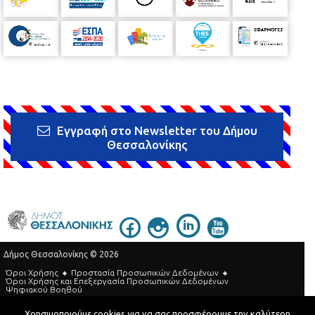
Εγγραφή στο Newsletter του Δήμου
Θεσσαλονίκης
Δήμος Θεσσαλονίκης © 2026
Όροι Χρήσης
Προστασία Προσωπικών Δεδομένων
Όροι Xρήσης και Eπεξεργασία Προσωπικών Δεδομένων
Ψηφιακού Βοηθού
Τηλεφωνικός Κατάλογος
Χρησιμοποιούμε cookies για να σας προσφέρουμε την καλύτερη