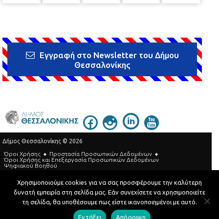
Εγγραφή στο Newsletter του Δήμου
Θεσσαλονίκης
Δήμος Θεσσαλονίκης © 2026
Όροι Χρήσης
Προστασία Προσωπικών Δεδομένων
Όροι Xρήσης και Eπεξεργασία Προσωπικών Δεδομένων
Ψηφιακού Βοηθού
Τηλεφωνικός Κατάλογος
Χρησιμοποιούμε cookies για να σας προσφέρουμε την καλύτερη
δυνατή εμπειρία στη σελίδα μας. Εάν συνεχίσετε να χρησιμοποιείτε
Developed by
MyCompany Projects
τη σελίδα, θα υποθέσουμε πως είστε ικανοποιημένοι με αυτό.
Εντάξει
Απόρριψη