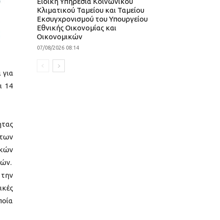
Ειδική Υπηρεσία Κοινωνικού
Κλιματικού Ταμείου και Ταμείου
Εκσυγχρονισμού του Υπουργείου
Εθνικής Οικονομίας και
Οικονομικών
07/08/2026 08:14
 για
ι 14
ητας
 των
ικών
γών.
 την
ικές
ποία