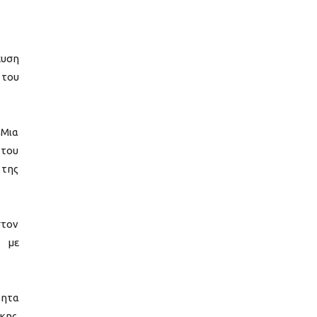
ευση
 του
 Μια
 του
 της
στον
, με
τητα
κης,