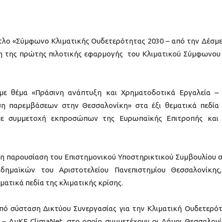
τίτλο «Σύμφωνο Κλιματικής Ουδετερότητας 2030 – από την Δέσμ
ση της πρώτης πιλοτικής εφαρμογής του Κλιματικού Σύμφωνου
 με θέμα «Πράσινη ανάπτυξη και Χρηματοδοτικά Εργαλεία –
ση παρεμβάσεων στην Θεσσαλονίκη» στα έξι θεματικά πεδία
με συμμετοχή εκπροσώπων της Ευρωπαϊκής Επιτροπής και
ει η παρουσίαση του Επιστημονικού Υποστηρικτικού Συμβουλίου 
ημαϊκών του Αριστοτελείου Πανεπιστημίου Θεσσαλονίκης
ματικά πεδία της κλιματικής κρίσης.
υπό σύσταση Δικτύου Συνεργασίας για την Κλιματική Ουδετερό
– ΑμΚΕ ClimaNet, στο οποίο συμμετέχουν οι Δήμοι Θεσσαλονί