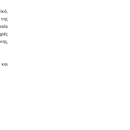
ϊκό,
 της
ραία
ηρές
νης,
 και