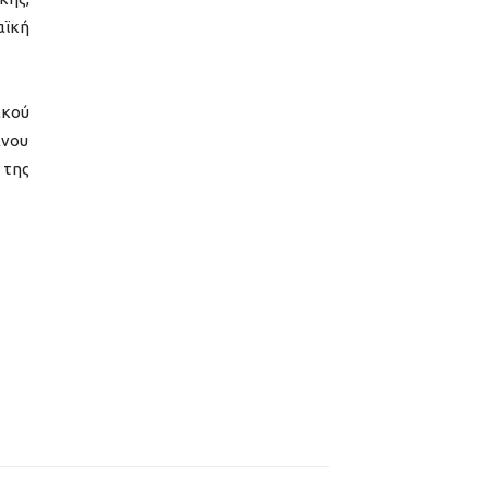
αϊκή
ικού
ινου
 της