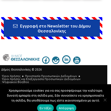
Εγγραφή στο Newsletter του Δήμου
Θεσσαλονίκης
Δήμος Θεσσαλονίκης © 2026
Όροι Χρήσης
Προστασία Προσωπικών Δεδομένων
Όροι Xρήσης και Eπεξεργασία Προσωπικών Δεδομένων
Ψηφιακού Βοηθού
Τηλεφωνικός Κατάλογος
Χρησιμοποιούμε cookies για να σας προσφέρουμε την καλύτερη
δυνατή εμπειρία στη σελίδα μας. Εάν συνεχίσετε να χρησιμοποιείτε
Developed by
MyCompany Projects
τη σελίδα, θα υποθέσουμε πως είστε ικανοποιημένοι με αυτό.
Εντάξει
Απόρριψη