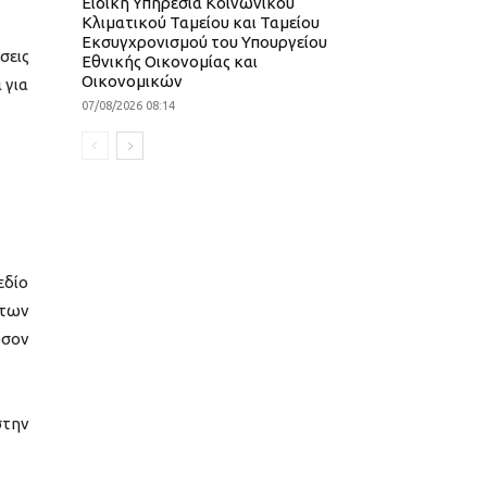
Ειδική Υπηρεσία Κοινωνικού
Κλιματικού Ταμείου και Ταμείου
Εκσυγχρονισμού του Υπουργείου
σεις
Εθνικής Οικονομίας και
Οικονομικών
 για
07/08/2026 08:14
εδίο
 των
όσον
στην