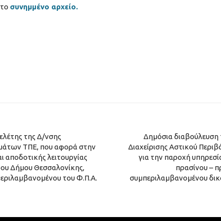
 το
συνημμένο αρχείο.
ελέτης της Δ/νσης
Δημόσια διαβούλευση τ
μάτων ΤΠΕ, που αφορά στην
Διαχείρισης Αστικού Περι
ι αποδοτικής λειτουργίας
για την παροχή υπηρεσί
ου Δήμου Θεσσαλονίκης,
πρασίνου – π
περιλαμβανομένου του Φ.Π.Α.
συμπεριλαμβανομένου δικα