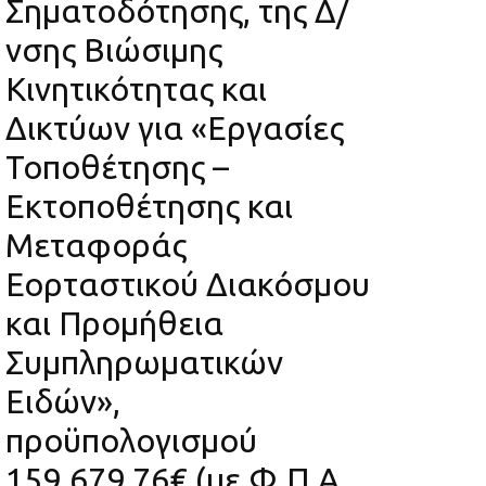
Σηματοδότησης, της Δ/
νσης Βιώσιμης
Κινητικότητας και
Δικτύων για «Εργασίες
Τοποθέτησης –
Εκτοποθέτησης και
Μεταφοράς
Εορταστικού Διακόσμου
και Προμήθεια
Συμπληρωματικών
Ειδών»,
προϋπολογισμού
159.679,76€ (με Φ.Π.Α.