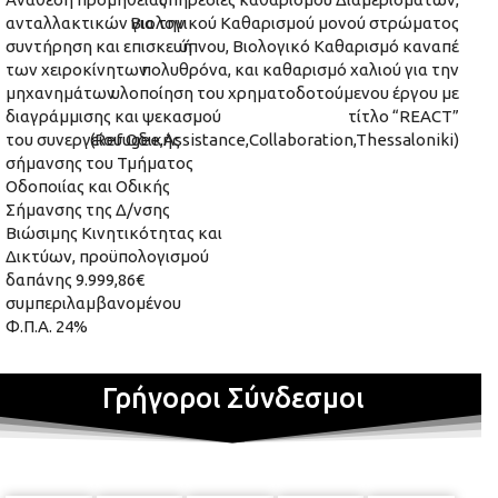
ανταλλακτικών για την
Βιολογικού Καθαρισμού μονού στρώματος
συντήρηση και επισκευή
ύπνου, Βιολογικό Καθαρισμό καναπέ
των χειροκίνητων
πολυθρόνα, και καθαρισμό χαλιού για την
μηχανημάτων
υλοποίηση του χρηματοδοτούμενου έργου με
διαγράμμισης και ψεκασμού
τίτλο “REACT”
του συνεργείου Οδικής
(Refugee,Assistance,Collaboration,Thessaloniki)
σήμανσης του Τμήματος
Οδοποιίας και Οδικής
Σήμανσης της Δ/νσης
Βιώσιμης Κινητικότητας και
Δικτύων, προϋπολογισμού
δαπάνης 9.999,86€
συμπεριλαμβανομένου
Φ.Π.Α. 24%
Γρήγοροι Σύνδεσμοι