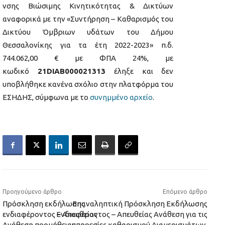
νσης Βιώσιμης Κινητικότητας & Δικτύων
αναφορικά με την «Συντήρηση – Καθαρισμός του
Δικτύου Όμβριων υδάτων του Δήμου
Θεσσαλονίκης για τα έτη 2022-2023» π.δ.
744.062,00 € με ΦΠΑ 24%, με
κωδικό
21DIAB000021313
έληξε και δεν
υποβλήθηκε κανένα σχόλιο στην πλατφόρμα του
ΕΣΗΔΗΣ, σύμφωνα με το
συνημμένο αρχείο
.
Προηγούμενο άρθρο
Επόμενο άρθρο
Πρόσκληση εκδήλωσης
Επαναληπτική Πρόσκληση Εκδήλωσης
ενδιαφέροντος – Απευθείας
Ενδιαφέροντος – Απευθείας Ανάθεση για τις
Ανάθεση προμήθειας
υπηρεσίες καθαρισμού Διαμερισμάτων,