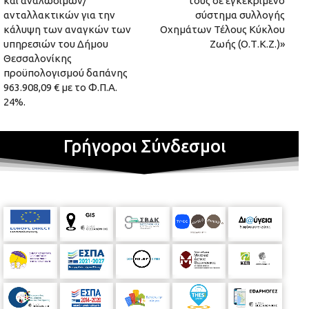
και αναλωσίμων/
τους σε εγκεκριμένο
ανταλλακτικών για την
σύστημα συλλογής
κάλυψη των αναγκών των
Οχημάτων Τέλους Κύκλου
υπηρεσιών του Δήμου
Ζωής (Ο.Τ.Κ.Ζ.)»
Θεσσαλονίκης
προϋπολογισμού δαπάνης
963.908,09 € με το Φ.Π.Α.
24%.
Γρήγοροι Σύνδεσμοι