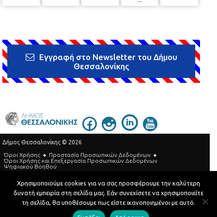
Εγγραφή στο Newsletter του Δήμου
Θεσσαλονίκης
Δήμος Θεσσαλονίκης © 2026
Όροι Χρήσης
Προστασία Προσωπικών Δεδομένων
Όροι Xρήσης και Eπεξεργασία Προσωπικών Δεδομένων
Ψηφιακού Βοηθού
Τηλεφωνικός Κατάλογος
Χρησιμοποιούμε cookies για να σας προσφέρουμε την καλύτερη
δυνατή εμπειρία στη σελίδα μας. Εάν συνεχίσετε να χρησιμοποιείτε
Developed by
MyCompany Projects
τη σελίδα, θα υποθέσουμε πως είστε ικανοποιημένοι με αυτό.