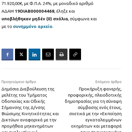
71.920,00€, με Φ.Π.Α. 24%, με μοναδικό αριθμό
ΑΔΑΜ
19DIAB000004468
, έληξε και
υποβλήθηκαν μηδέν (0) σχόλια
, σύμφωνα και
με το
συνημμένο αρχείο
.
Προηγούμενο άρθρο
Επόμενο άρθρο
Δημόσια Διαβούλευση της
Προκήρυξη φανερής,
μελέτης του Τμήματος
προφορικής, πλειοδοτικής
Οδοποιϊας και Οδικής
δημοπρασίας για τη σύναψη
Σήμανσης της Δ/νσης
σύμβασης ενός έτους,
Βιώσιμης Κινητικότητας και
σχετικά με την «Εκποίηση
Δικτύων αναφορικά με την
εγκαταλειμμένων
προμήθεια μηχανημάτων
οχημάτων και μεταφορά