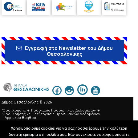
Εγγραφή στο Newsletter του Δήμου
Θεσσαλονίκης
Δήμος Θεσσαλονίκης © 2026
Όροι Χρήσης
Προστασία Προσωπικών Δεδομένων
Όροι Xρήσης και Eπεξεργασία Προσωπικών Δεδομένων
Ψηφιακού Βοηθού
Τηλεφωνικός Κατάλογος
Χρησιμοποιούμε cookies για να σας προσφέρουμε την καλύτερη
δυνατή εμπειρία στη σελίδα μας. Εάν συνεχίσετε να χρησιμοποιείτε
Developed by
MyCompany Projects