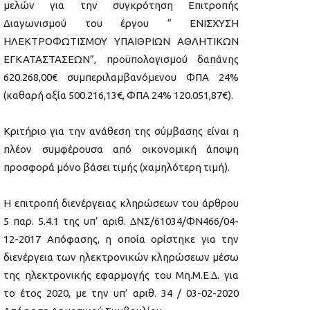
µελών για την συγκρότηση Επιτροπής
Διαγωνισμού του έργου “ ΕΝΙΣΧΥΣΗ
ΗΛΕΚΤΡΟΦΩΤΙΣΜΟΥ ΥΠΑΙΘΡΙΩΝ ΑΘΛΗΤΙΚΩΝ
ΕΓΚΑΤΑΣΤΑΣΕΩΝ”, προϋπολογισµού δαπάνης
620.268,00€ συµπεριλαµβανόµενου ΦΠΑ 24%
(καθαρή αξία 500.216,13€, ΦΠΑ 24% 120.051,87€).
Κριτήριο για την ανάθεση της σύµβασης είναι η
πλέον συµφέρουσα από οικονοµική άποψη
προσφορά µόνο βάσει τιµής (χαµηλότερη τιµή).
Η επιτροπή διενέργειας κληρώσεων του άρθρου
5 παρ. 5.4.1 της υπ’ αριθ. ∆ΝΣ/61034/ΦΝ466/04-
12-2017 Απόφασης, η οποία ορίστηκε για την
διενέργεια των ηλεκτρονικών κληρώσεων µέσω
της ηλεκτρονικής εφαρμογής του Μη.Μ.Ε.∆. για
το έτος 2020, µε την υπ’ αριθ. 34 / 03-02-2020