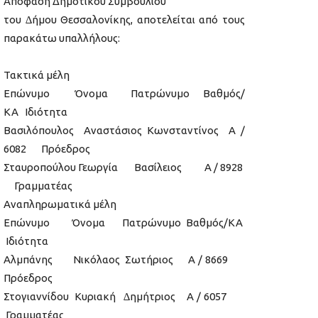
Απόφαση Δημοτικού Συμβουλίου
του ∆ήµου Θεσσαλονίκης, αποτελείται από τους
παρακάτω υπαλλήλους:
Τακτικά µέλη
Επώνυµο Όνοµα Πατρώνυµο Βαθµός/
ΚΑ Ιδιότητα
Βασιλόπουλος Αναστάσιος Κωνσταντίνος Α /
6082 Πρόεδρος
Σταυροπούλου Γεωργία Βασίλειος Α / 8928
Γραµµατέας
Αναπληρωµατικά µέλη
Επώνυµο Όνοµα Πατρώνυµο Βαθµός/ΚΑ
Ιδιότητα
Αλµπάνης Νικόλαος Σωτήριος Α / 8669
Πρόεδρος
Στογιαννίδου Κυριακή ∆ηµήτριος Α / 6057
Γραµµατέας