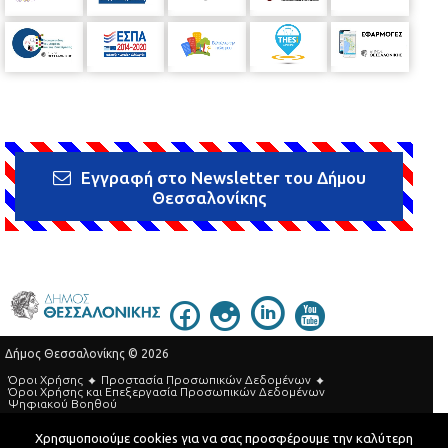
Εγγραφή στο Newsletter του Δήμου
Θεσσαλονίκης
Δήμος Θεσσαλονίκης © 2026
Όροι Χρήσης
Προστασία Προσωπικών Δεδομένων
Όροι Xρήσης και Eπεξεργασία Προσωπικών Δεδομένων
Ψηφιακού Βοηθού
Τηλεφωνικός Κατάλογος
Χρησιμοποιούμε cookies για να σας προσφέρουμε την καλύτερη