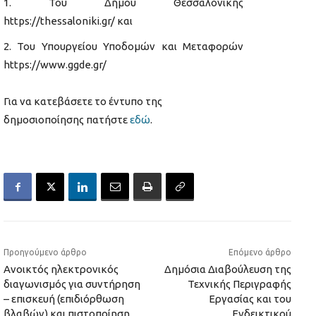
Του Δήμου Θεσσαλονίκης
https://thessaloniki.gr/ και
Του Υπουργείου Υποδομών και Μεταφορών
https://www.ggde.gr/
Για να κατεβάσετε το έντυπο της
δημοσιοποίησης πατήστε
εδώ
.
Προηγούμενο άρθρο
Επόμενο άρθρο
Ανοικτός ηλεκτρονικός
Δημόσια Διαβούλευση της
διαγωνισμός για συντήρηση
Τεχνικής Περιγραφής
– επισκευή (επιδιόρθωση
Εργασίας και του
βλαβών) και πιστοποίηση
Ενδεικτικού