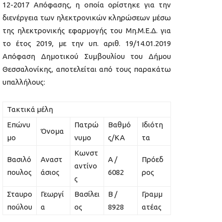
12-2017 Απόφασης, η οποία ορίστηκε για την
διενέργεια των ηλεκτρονικών κληρώσεων μέσω
της ηλεκτρονικής εφαρμογής του Μη.Μ.Ε.Δ. για
το έτος 2019, με την υπ. αριθ. 19/14.01.2019
Απόφαση Δημοτικού Συμβουλίου του Δήμου
Θεσσαλονίκης, αποτελείται από τους παρακάτω
υπαλλήλους:
Τακτικά μέλη
Επώνυ
Πατρώ
Βαθμό
Ιδιότη
Όνομα
μο
νυμο
ς/ΚΑ
τα
Κωνστ
Βασιλό
Αναστ
Α /
Πρόεδ
αντίνο
πουλος
άσιος
6082
ρος
ς
Σταυρο
Γεωργί
Βασίλει
Β /
Γραμμ
πούλου
α
ος
8928
ατέας