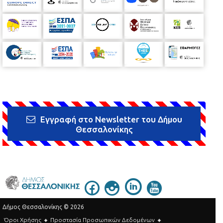
Εγγραφή στο Newsletter του Δήμου
Θεσσαλονίκης
Δήμος Θεσσαλονίκης © 2026
Όροι Χρήσης
Προστασία Προσωπικών Δεδομένων