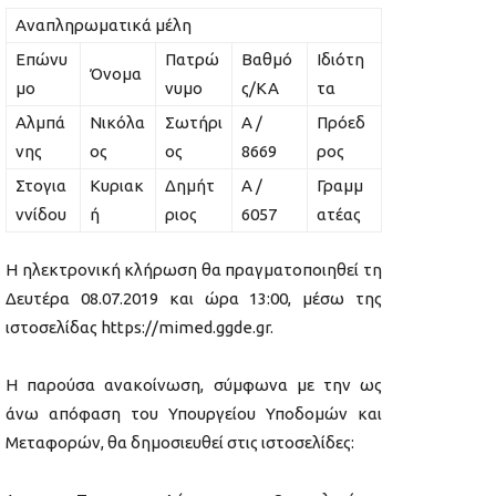
Αναπληρωματικά μέλη
Επώνυ
Πατρώ
Βαθμό
Ιδιότη
Όνομα
μο
νυμο
ς/ΚΑ
τα
Αλμπά
Νικόλα
Σωτήρι
Α /
Πρόεδ
νης
ος
ος
8669
ρος
Στογια
Κυριακ
Δημήτ
Α /
Γραμμ
ννίδου
ή
ριος
6057
ατέας
Η ηλεκτρονική κλήρωση θα πραγματοποιηθεί τη
Δευτέρα 08.07.2019 και ώρα 13:00, μέσω της
ιστοσελίδας https://mimed.ggde.gr.
Η παρούσα ανακοίνωση, σύμφωνα με την ως
άνω απόφαση του Υπουργείου Υποδομών και
Μεταφορών, θα δημοσιευθεί στις ιστοσελίδες: