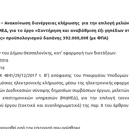
 – Ανακοίνωση διενέργειας κλήρωσης για
την επιλογή μελώ
ΕΔ, για το έργο
«Συντήρηση και αναβάθμιση έξι γηπέδων σ
ης»
προϋπολογισμού δαπάνης 392.000,00€ (με ΦΠΑ)
 του Δήμου Θεσσαλονίκης, κατ’ εφαρμογή των διατάξεων:
/2016
016
Κ 4841/29/12/2017 τ. Β’) απόφασης του Υπουργείου Υποδομών
μόσιας ηλεκτρονικής κλήρωσης, μέσω της ηλεκτρονικής εφαρμ
ν Διαδικασιών σύναψης δημοσίων συμβάσεων έργων, μελετών
επιστημονικών υπηρεσιών (ΜηΜΕΔ), για την επιλογή τεχν
ύ έργου (τακτικά και αναπληρωματικά) της παρ. 8 του άρθρου
νεργηθεί από την επιτροπή που ορίσθηκε