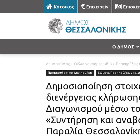
Κάτοικος
Επιχειρείν
Επισκέ
Ο ΔΗΜΟΣ
Δημοσιεύσεις
Θέλω να ενημερωθώ
Προκηρύξεις κ
Προκηρύξεις και Διακηρύξεις
Σώματα Προκηρύξεων και 
Δημοσιοποίηση στοιχ
διενέργειας κλήρωσης
Διαγωνισμού μέσω το
«Συντήρηση και αναβ
Παραλία Θεσσαλονίκ