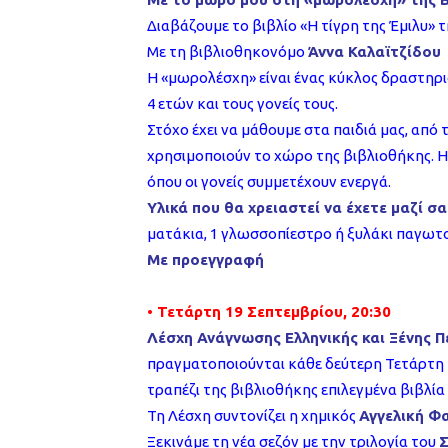
Διαβάζουμε το βιβλίο «Η τίγρη της Έμιλυ» τ
Με τη βιβλιοθηκονόμο
Άννα Καλαϊτζίδου
Η «μωρολέσχη» είναι ένας κύκλος δραστηριο
4 ετών και τους γονείς τους.
Στόχο έχει να μάθουμε στα παιδιά μας, από 
χρησιμοποιούν το χώρο της βιβλιοθήκης. 
όπου οι γονείς συμμετέχουν ενεργά.
Υλικά που θα χρειαστεί να έχετε μαζί σα
ματάκια, 1 γλωσσοπίεστρο ή ξυλάκι παγωτο
Mε προεγγραφή
• Τετάρτη 19 Σεπτεμβρίου, 20:30
Λέσχη Ανάγνωσης Ελληνικής και Ξένης 
πραγματοποιούνται κάθε δεύτερη Τετάρτη τ
τραπέζι της βιβλιοθήκης επιλεγμένα βιβλία
Τη Λέσχη συντονίζει η χημικός
Αγγελική Φ
Ξεκινάμε τη νέα σεζόν με την τριλογία του
Σ