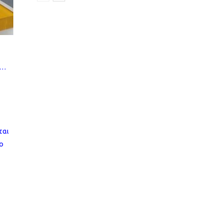
η…
ται
ο