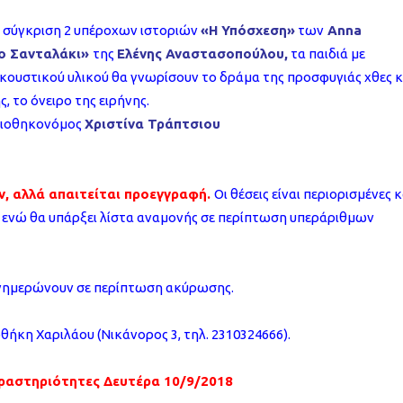
η σύγκριση 2 υπέροχων ιστοριών
«Η Υπόσχεση»
των
Anna
ο Σανταλάκι»
της
Ελένης Αναστασοπούλου,
τα παιδιά με
κουστικού υλικού θα γνωρίσουν το δράμα της προσφυγιάς χθες κ
, το όνειρο της ειρήνης.
βλιοθηκονόμος
Χριστίνα Τράπτσιου
ν, αλλά απαιτείται προεγγραφή.
Οι θέσεις είναι περιορισμένες κ
, ενώ θα υπάρξει λίστα αναμονής σε περίπτωση υπεράριθμων
ενημερώνουν σε περίπτωση ακύρωσης.
ήκη Χαριλάου (Νικάνορος 3, τηλ. 2310324666).
ραστηριότητες Δευτέρα 10/9/2018