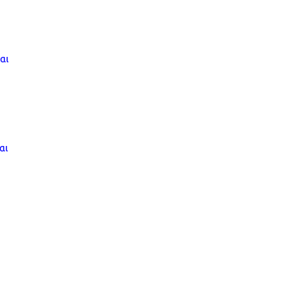
αι
αι