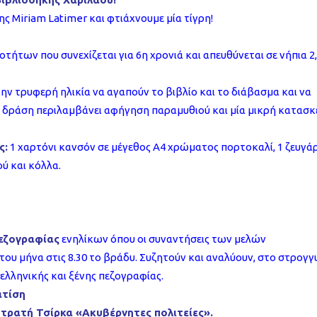
ης Miriam Latimer και φτιάχνουμε μία τίγρη!
τήτων που συνεχίζεται για 6η χρονιά και απευθύνεται σε νήπια 2,
την τρυφερή ηλικία να αγαπούν το βιβλίο και το διάβασμα και να
Η δράση περιλαμβάνει αφήγηση παραμυθιού και μία μικρή κατασκ
ς:
1 χαρτόνι κανσόν σε μέγεθος Α4 χρώματος πορτοκαλί, 1 ζευγάρ
ύ και κόλλα.
Πεζογραφίας
ενηλίκων όπου οι συναντήσεις των μελών
ου μήνα στις 8.30 το βράδυ. Συζητούν και αναλύουν, στο στρογγ
 ελληνικής και ξένης πεζογραφίας.
ατίση
τρατή Τσίρκα «Ακυβέρνητες πολιτείες».