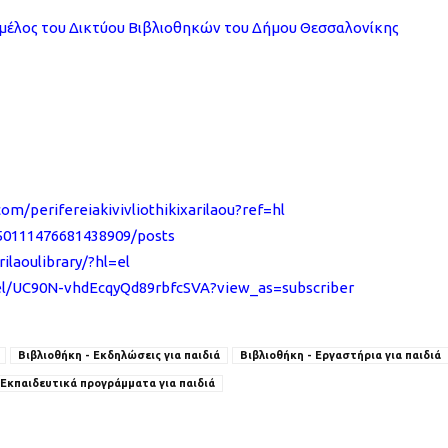
ι μέλος του Δικτύου Βιβλιοθηκών του Δήμου Θεσσαλονίκης
m/perifereiakivivliothikixarilaou?ref=hl
450111476681438909/posts
ilaoulibrary/?hl=el
el/UC90N-vhdEcqyQd89rbfcSVA?view_as=subscriber
Βιβλιοθήκη - Εκδηλώσεις για παιδιά
Βιβλιοθήκη - Εργαστήρια για παιδιά
 Εκπαιδευτικά προγράμματα για παιδιά