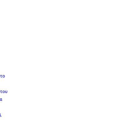
 το
 του
λα
,