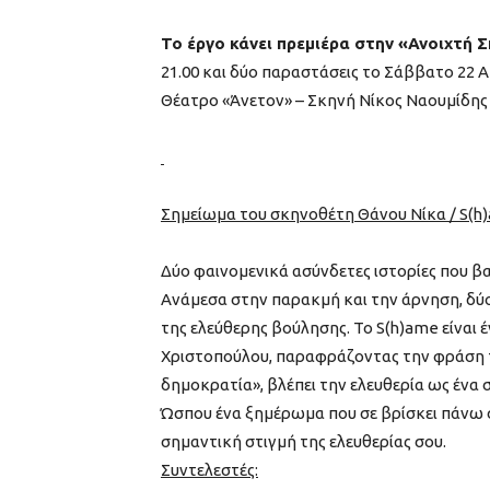
Το έργο κάνει πρεμιέρα στην «Ανοιχτή Σ
21.00 και δύο παραστάσεις το Σάββατο 22 Απρ
Θέατρο «Άνετον» – Σκηνή Νίκος Ναουμίδης 
Σημείωμα του σκηνοθέτη Θάνου Νίκα / S(h)a
Δύο φαινομενικά ασύνδετες ιστορίες που βα
Ανάμεσα στην παρακμή και την άρνηση, δύο 
της ελεύθερης βούλησης. Το S(h)ame είναι έ
Χριστοπούλου, παραφράζοντας την φράση του
δημοκρατία», βλέπει την ελευθερία ως έν
Ώσπου ένα ξημέρωμα που σε βρίσκει πάνω σ’
σημαντική στιγμή της ελευθερίας σου.
Συντελεστές: