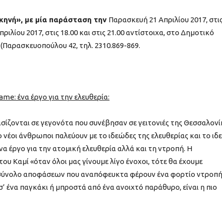
κηνή», με μ
ία παράσταση την
Παρασκευή 21 Απριλίου 2017, στι
ιλίου 2017, στις 18.00 και στις 21.00 αντίστοιχα, στο Δημοτικό
(Παρασκευοπούλου 42, τηλ. 2310.869-869.
me: ένα έργο για την ελευθερία:
σίζονται σε γεγονότα που συνέβησαν σε γειτονιές της Θεσσαλονί
νέοι άνθρωποι παλεύουν με το ιδεώδες της ελευθερίας και το ιδ
να έργο για την ατομική ελευθερία αλλά και τη ντροπή. Η
 Καμί «όταν όλοι μας γίνουμε λίγο ένοχοι, τότε θα έχουμε
α σύνολο αποφάσεων που αναπόφευκτα φέρουν ένα φορτίο ντροπή
 ένα παγκάκι ή μπροστά από ένα ανοιχτό παράθυρο, είναι η πιο