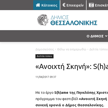
Κάτοικος
Επιχειρείν
Επισκέ
Ο ΔΗΜΟΣ
Δημοσιεύσεις
Θέλω να ενημερωθώ
Δελτία τύπου
Δελτία τύπου
«Ανοιχτή Σκηνή»: S(h
11/04/2017 09:37
Με το έργο
S(h)ame της Πηνελόπης Χρισ
πρόγραμμα του φεστιβάλ
«Ανοιχτή Σκηνή 
συνεχή χρονιά ο Δήμος Θεσσαλονίκης.