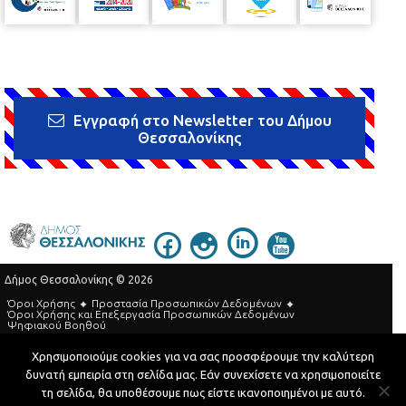
Εγγραφή στο Newsletter του Δήμου
Θεσσαλονίκης
Δήμος Θεσσαλονίκης © 2026
Όροι Χρήσης
Προστασία Προσωπικών Δεδομένων
Όροι Xρήσης και Eπεξεργασία Προσωπικών Δεδομένων
Ψηφιακού Βοηθού
Τηλεφωνικός Κατάλογος
Χρησιμοποιούμε cookies για να σας προσφέρουμε την καλύτερη
δυνατή εμπειρία στη σελίδα μας. Εάν συνεχίσετε να χρησιμοποιείτε
Developed by
MyCompany Projects
τη σελίδα, θα υποθέσουμε πως είστε ικανοποιημένοι με αυτό.