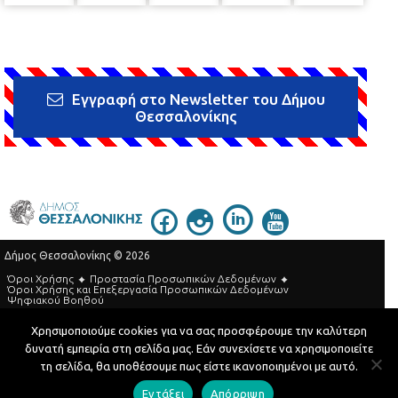
Εγγραφή στο Newsletter του Δήμου
Θεσσαλονίκης
Δήμος Θεσσαλονίκης © 2026
Όροι Χρήσης
Προστασία Προσωπικών Δεδομένων
Όροι Xρήσης και Eπεξεργασία Προσωπικών Δεδομένων
Ψηφιακού Βοηθού
Τηλεφωνικός Κατάλογος
Χρησιμοποιούμε cookies για να σας προσφέρουμε την καλύτερη
δυνατή εμπειρία στη σελίδα μας. Εάν συνεχίσετε να χρησιμοποιείτε
Developed by
MyCompany Projects
τη σελίδα, θα υποθέσουμε πως είστε ικανοποιημένοι με αυτό.
Εντάξει
Απόρριψη