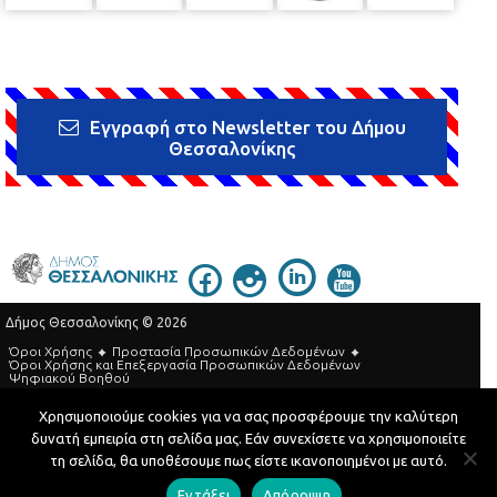
Εγγραφή στο Newsletter του Δήμου
Θεσσαλονίκης
Δήμος Θεσσαλονίκης © 2026
Όροι Χρήσης
Προστασία Προσωπικών Δεδομένων
Όροι Xρήσης και Eπεξεργασία Προσωπικών Δεδομένων
Ψηφιακού Βοηθού
Τηλεφωνικός Κατάλογος
Χρησιμοποιούμε cookies για να σας προσφέρουμε την καλύτερη
δυνατή εμπειρία στη σελίδα μας. Εάν συνεχίσετε να χρησιμοποιείτε
Developed by
MyCompany Projects
τη σελίδα, θα υποθέσουμε πως είστε ικανοποιημένοι με αυτό.
Εντάξει
Απόρριψη