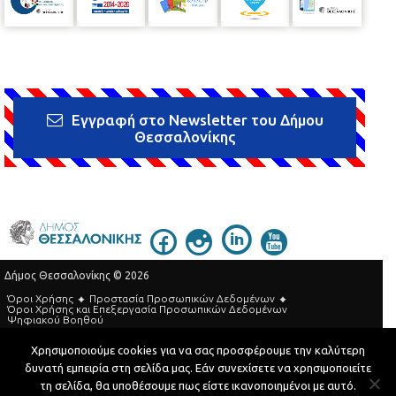
Εγγραφή στο Newsletter του Δήμου
Θεσσαλονίκης
Δήμος Θεσσαλονίκης © 2026
Όροι Χρήσης
Προστασία Προσωπικών Δεδομένων
Όροι Xρήσης και Eπεξεργασία Προσωπικών Δεδομένων
Ψηφιακού Βοηθού
Τηλεφωνικός Κατάλογος
Χρησιμοποιούμε cookies για να σας προσφέρουμε την καλύτερη
δυνατή εμπειρία στη σελίδα μας. Εάν συνεχίσετε να χρησιμοποιείτε
Developed by
MyCompany Projects
τη σελίδα, θα υποθέσουμε πως είστε ικανοποιημένοι με αυτό.