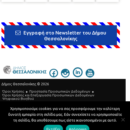
Εγγραφή στο Newsletter του Δήμου
Θεσσαλονίκης
Δήμος Θεσσαλονίκης © 2026
Όροι Χρήσης
Προστασία Προσωπικών Δεδομένων
Όροι Xρήσης και Eπεξεργασία Προσωπικών Δεδομένων
Ψηφιακού Βοηθού
Τηλεφωνικός Κατάλογος
Χρησιμοποιούμε cookies για να σας προσφέρουμε την καλύτερη
δυνατή εμπειρία στη σελίδα μας. Εάν συνεχίσετε να χρησιμοποιείτε
Developed by
MyCompany Projects
τη σελίδα, θα υποθέσουμε πως είστε ικανοποιημένοι με αυτό.
Εντάξει
Απόρριψη