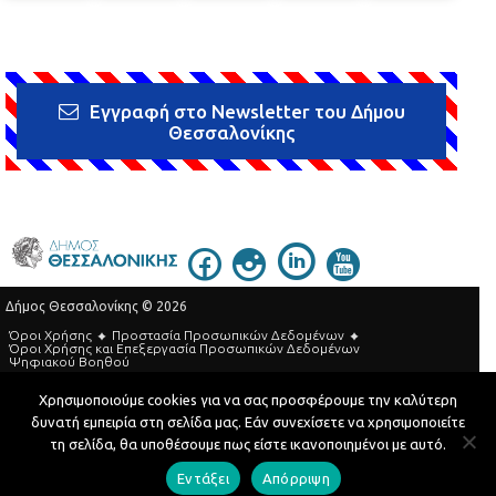
Εγγραφή στο Newsletter του Δήμου
Θεσσαλονίκης
Δήμος Θεσσαλονίκης © 2026
Όροι Χρήσης
Προστασία Προσωπικών Δεδομένων
Όροι Xρήσης και Eπεξεργασία Προσωπικών Δεδομένων
Ψηφιακού Βοηθού
Τηλεφωνικός Κατάλογος
Χρησιμοποιούμε cookies για να σας προσφέρουμε την καλύτερη
δυνατή εμπειρία στη σελίδα μας. Εάν συνεχίσετε να χρησιμοποιείτε
Developed by
MyCompany Projects
τη σελίδα, θα υποθέσουμε πως είστε ικανοποιημένοι με αυτό.
Εντάξει
Απόρριψη