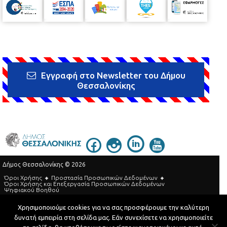
Εγγραφή στο Newsletter του Δήμου
Θεσσαλονίκης
Δήμος Θεσσαλονίκης © 2026
Όροι Χρήσης
Προστασία Προσωπικών Δεδομένων
Όροι Xρήσης και Eπεξεργασία Προσωπικών Δεδομένων
Ψηφιακού Βοηθού
Τηλεφωνικός Κατάλογος
Χρησιμοποιούμε cookies για να σας προσφέρουμε την καλύτερη
δυνατή εμπειρία στη σελίδα μας. Εάν συνεχίσετε να χρησιμοποιείτε
Developed by
MyCompany Projects