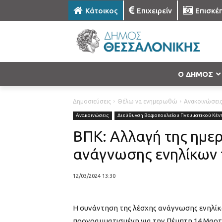
Κάτοικος
Επιχειρείν
Επισκέ
Ο ΔΗΜΟΣ
Δημοσιεύσεις
Θέλω να ενημερωθώ
Ανακοινώσει
Ανακοινώσεις
Διεύθυνση Βαφοπουλείου Πνευματικού Κέν
ΒΠΚ: Αλλαγή της ημε
ανάγνωσης ενηλίκων 
12/03/2024 13:30
Η συνάντηση της λέσχης ανάγνωσης ενηλί
προγραμματισμένη για την Πέμπτη 14 Μαρτίο