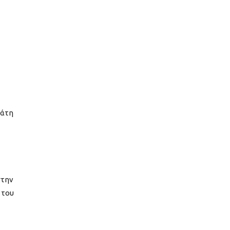
μάτη
στην
 του