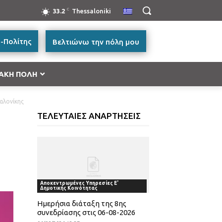
C
33.2
Thessaloniki
-Πολίτης
Βελτιώνω την πόλη μου
ΑΚΗ ΠΟΛΗ
αλονίκης
ή Μακεδονία 2014-2020”
ΤΕΛΕΥΤΑΙΕΣ ΑΝΑΡΤΗΣΕΙΣ
ές Μεταφορών, Περιβάλλον και Αειφόρος
ικής και Βασικής Υλικής Συνδρομής – ΤΕΒΑ 2014-
ατικότητα & Καινοτομία (ΕΠΑνΕΚ)»
Αποκεντρωμένες Υπηρεσίες Ε'
Δημοτικής Κοινότητας
ας
Ημερήσια διάταξη της 8ης
συνεδρίασης στις 06-08-2026