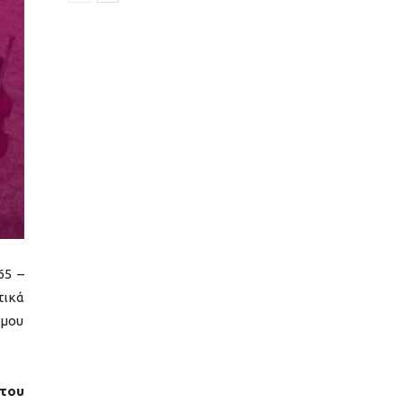
65 –
τικά
ήμου
 του