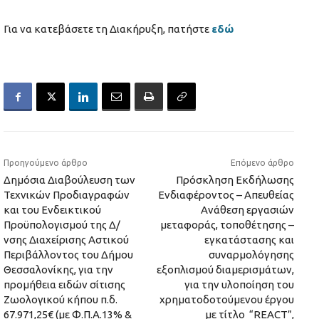
Για να κατεβάσετε τη Διακήρυξη, πατήστε
εδώ
Προηγούμενο άρθρο
Επόμενο άρθρο
Δημόσια Διαβούλευση των
Πρόσκληση Εκδήλωσης
Τεχνικών Προδιαγραφών
Ενδιαφέροντος – Απευθείας
και του Ενδεικτικού
Ανάθεση εργασιών
Προϋπολογισμού της Δ/
μεταφοράς, τοποθέτησης –
νσης Διαχείρισης Αστικού
εγκατάστασης και
Περιβάλλοντος του Δήμου
συναρμολόγησης
Θεσσαλονίκης, για την
εξοπλισμού διαμερισμάτων,
προμήθεια ειδών σίτισης
για την υλοποίηση του
Ζωολογικού κήπου π.δ.
χρηματοδοτούμενου έργου
67.971,25€ (με Φ.Π.Α.13% &
με τίτλο “REACT”,