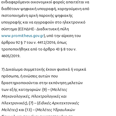
ενδιαφερόμενοι οικονομικοί φορείς απαιτείται να
διαθέτουν ψηφιακή υπογραφή, χορηγούμενη από
πιστοποιημένη αρχή παροχής ψηφιακής
υπογραφής και να εγγραφούν στο ηλεκτρονικό
σύστημα (ΕΣΗΔΗΣ- Διαδικτυακή πύλη
www.promitheus.gov.gr
), υπό την αίρεση του
άρθρου 92 § 7 του ν. 4412/2016, όπως
τροποποιήθηκε από το άρθρο 43 § 8 του ν.
4605/2019
.
7) Δικαίωμα συμμετοχής έχουν φυσικά ή νομικά
πρόσωπα, ή ενώσεις αυτών που
δραστηριοποιούνται στην εκπόνηση μελετών
των εξής κατηγοριών: {9} – (
Μελέτες
Μηχανολογικές, Ηλεκτρολογικές και
Ηλεκτρονικές
), {7} – (
Ειδικές Αρχιτεκτονικές
Μελέτες
) και {13} – (
Μελέτες Υδραυλικών