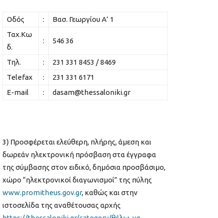
Οδός
:
Βασ. Γεωργίου Α’ 1
Ταχ.Κω
:
546 36
δ.
Τηλ.
:
231 331 8453 / 8469
Telefax
:
231 331 6171
E-mail
:
dasam@thessaloniki.gr
3) Προσφέρεται ελεύθερη, πλήρης, άμεση και
δωρεάν ηλεκτρονική πρόσβαση στα έγγραφα
της σύμβασης στον ειδικό, δημόσια προσβάσιμο,
χώρο “ηλεκτρονικοί διαγωνισμοί” της πύλης
www
.
promitheus
.
gov
.
gr
, καθώς και στην
ιστοσελίδα της αναθέτουσας αρχής
https://thessaloniki.gr/category/θέλω-να-