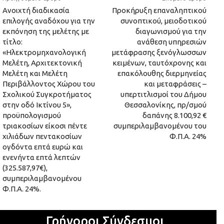
Ανοιχτή διαδικασία
Προκήρυξη επαναληπτικού
επιλογής αναδόχου για την
συνοπτικού, μειοδοτικού
εκπόνηση της μελέτης με
διαγωνισμού για την
τίτλο:
ανάθεση υπηρεσιών
«Ηλεκτρομηχανολογική
μετάφρασης ξενόγλωσσων
Μελέτη, Αρχιτεκτονική
κειμένων, ταυτόχρονης και
Μελέτη και Μελέτη
επακόλουθης διερμηνείας
Περιβάλλοντος Χώρου του
και μεταφράσεις –
Σχολικού Συγκροτήματος
υπερτιτλισμοί του Δήμου
στην οδό Ικτίνου 5»,
Θεσσαλονίκης, πρ/σμού
προϋπολογισμού
δαπάνης 8.100,92 €
τριακοσίων είκοσι πέντε
συμπεριλαμβανομένου του
χιλιάδων πεντακοσίων
Φ.Π.Α. 24%
ογδόντα επτά ευρώ και
ενενήντα επτά λεπτών
(325.587,97€),
συμπεριλαμβανομένου
Φ.Π.Α. 24%.
Γρήγοροι Σύνδεσμοι