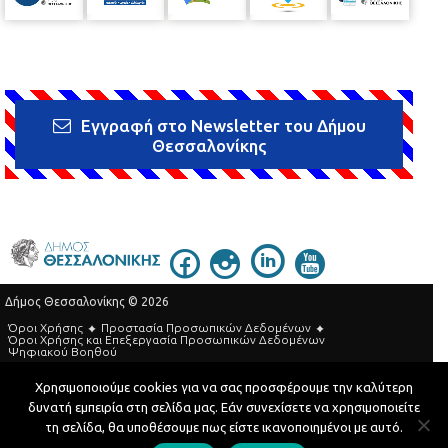
Εγγραφή στο Newsletter του Δήμου
Θεσσαλονίκης
Δήμος Θεσσαλονίκης © 2026
Όροι Χρήσης
Προστασία Προσωπικών Δεδομένων
Όροι Xρήσης και Eπεξεργασία Προσωπικών Δεδομένων
Ψηφιακού Βοηθού
Τηλεφωνικός Κατάλογος
Χρησιμοποιούμε cookies για να σας προσφέρουμε την καλύτερη
δυνατή εμπειρία στη σελίδα μας. Εάν συνεχίσετε να χρησιμοποιείτε
Developed by
MyCompany Projects
τη σελίδα, θα υποθέσουμε πως είστε ικανοποιημένοι με αυτό.