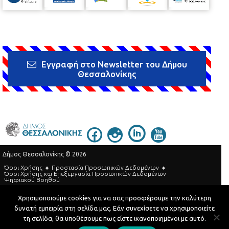
Εγγραφή στο Newsletter του Δήμου
Θεσσαλονίκης
Δήμος Θεσσαλονίκης © 2026
Όροι Χρήσης
Προστασία Προσωπικών Δεδομένων
Όροι Xρήσης και Eπεξεργασία Προσωπικών Δεδομένων
Ψηφιακού Βοηθού
Τηλεφωνικός Κατάλογος
Χρησιμοποιούμε cookies για να σας προσφέρουμε την καλύτερη
δυνατή εμπειρία στη σελίδα μας. Εάν συνεχίσετε να χρησιμοποιείτε
Developed by
MyCompany Projects
τη σελίδα, θα υποθέσουμε πως είστε ικανοποιημένοι με αυτό.