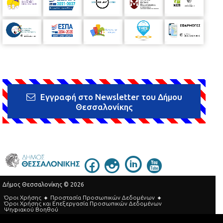
Εγγραφή στο Newsletter του Δήμου
Θεσσαλονίκης
Δήμος Θεσσαλονίκης © 2026
Όροι Χρήσης
Προστασία Προσωπικών Δεδομένων
Όροι Xρήσης και Eπεξεργασία Προσωπικών Δεδομένων
Ψηφιακού Βοηθού
Τηλεφωνικός Κατάλογος