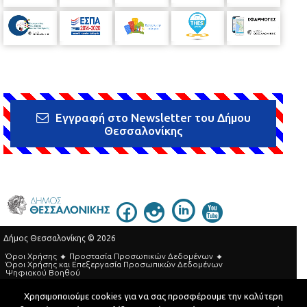
Εγγραφή στο Newsletter του Δήμου
Θεσσαλονίκης
Δήμος Θεσσαλονίκης © 2026
Όροι Χρήσης
Προστασία Προσωπικών Δεδομένων
Όροι Xρήσης και Eπεξεργασία Προσωπικών Δεδομένων
Ψηφιακού Βοηθού
Τηλεφωνικός Κατάλογος
Χρησιμοποιούμε cookies για να σας προσφέρουμε την καλύτερη