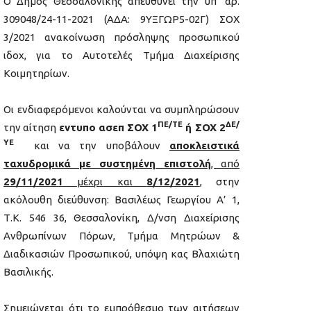
Ο Δήμος Θεσσαλονίκης απευθύνει την υπ’ αρ.
309048/24-11-2021 (ΑΔΑ: 9ΥΞΓΩΡ5-02Γ) ΣΟΧ
3/2021 ανακοίνωση πρόσληψης προσωπικού
ιδοχ, για το Αυτοτελές Τμήμα Διαχείρισης
Κοιμητηρίων.
Οι ενδιαφερόμενοι καλούνται να συμπληρώσουν
ΠΕ/ΤΕ
ΔΕ/
την αίτηση
εντυπο ασεπ
ΣΟΧ 1
ή
ΣΟΧ 2
ΥΕ
και να την υποβάλουν
αποκλειστικά
ταχυδρομικά με συστημένη επιστολή
, από
29/11/2021
μέχρι και
8/12/2021
,
στην
ακόλουθη διεύθυνση: Βασιλέως Γεωργίου Α’ 1,
Τ.Κ. 546 36, Θεσσαλονίκη, Δ/νση Διαχείρισης
Ανθρωπίνων Πόρων, Τμήμα Μητρώων &
Διαδικασιών Προσωπικού, υπόψη κας Βλαχιώτη
Βασιλικής.
Σημειώνεται
ότι το εμπρόθεσμο των αιτήσεων