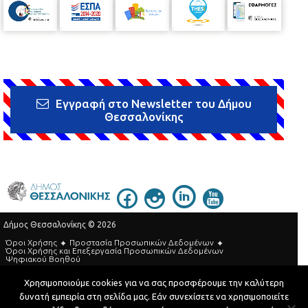
Εγγραφή στο Newsletter του Δήμου
Θεσσαλονίκης
Δήμος Θεσσαλονίκης © 2026
Όροι Χρήσης
Προστασία Προσωπικών Δεδομένων
Όροι Xρήσης και Eπεξεργασία Προσωπικών Δεδομένων
Ψηφιακού Βοηθού
Τηλεφωνικός Κατάλογος
Χρησιμοποιούμε cookies για να σας προσφέρουμε την καλύτερη
δυνατή εμπειρία στη σελίδα μας. Εάν συνεχίσετε να χρησιμοποιείτε
Developed by
MyCompany Projects