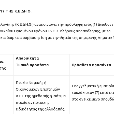
7 ΤΗΣ Κ.Ε.ΔΗ.Θ.
ονίκης (Κ.Ε.ΔΗ.Θ.) ανακοινώνει την πρόσληψη ενός (1) Διευθυντ
 Δικαίου Ορισμένου Χρόνου Ι.Δ.Ο.Χ. πλήρους απασχόλησης, με τα
και διάρκεια σύμβασης ίση με την θητεία της σημερινής Δημοτικ
Απαραίτητα
ια
Τυπικά προσόντα
Πρόσθετα προσόντα
σης
Πτυχίο Νομικής ή
Επαγγελματική εμπειρί
Οικονομικών Επιστημών
τουλάχιστον (7) επτά ε
Α.Ε.Ι. της ημεδαπής ή ισότιμα
στο αντικείμενο σπουδ
πτυχία αντίστοιχης
ειδικότητας της αλλοδαπής.