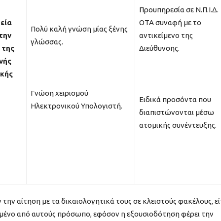
Προυπηρεσία σε Ν.Π.Ι.Δ.
εία
ΟΤΑ συναφή με το
Πολύ καλή γνώση μίας ξένης
 την
αντικείμενο της
γλώσσας.
 της
Διεύθυνσης.
νής
κής
Γνώση χειρισμού
Ειδικά προσόντα που
Ηλεκτρονικού Υπολογιστή.
διαπιστώνονται μέσω
ατομικής συνέντευξης.
την αίτηση με τα δικαιολογητικά τους σε κλειστούς φακέλους, εί
τημένο από αυτούς πρόσωπο, εφόσον η εξουσιοδότηση φέρει την