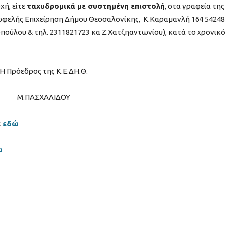
ή, είτε
ταχυδρομικά με συστημένη επιστολή
, στα γραφεία της
ωφελής Επιχείρηση Δήμου Θεσσαλονίκης, Κ.Καραμανλή 164 54248
πούλου & τηλ. 2311821723 κα Ζ.Χατζηαντωνίου), κατά το χρονικ
Η Πρόεδρος της Κ.Ε.ΔΗ.Θ.
Μ.ΠΑΣΧΑΛΙΔΟΥ
ε
εδώ
ώ