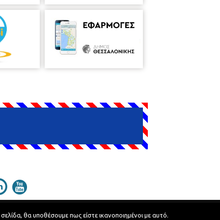
 σελίδα, θα υποθέσουμε πως είστε ικανοποιημένοι με αυτό.
Developed by
MyCompany Projects