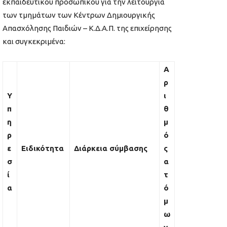
εκπαιδευτικού προσωπικού για την λειτουργία
των τμημάτων των Κέντρων Δημιουργικής
Απασχόλησης Παιδιών – Κ.Δ.Α.Π. της επιχείρησης
και συγκεκριμένα:
Α
ρ
Υ
ι
π
θ
η
μ
ρ
ό
ε
Ειδικότητα
Διάρκεια σύμβασης
ς
σ
α
ί
τ
α
ό
μ
ω