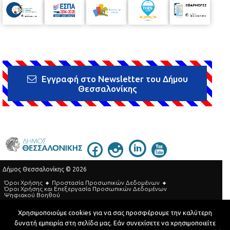
Εγγραφή στο Newsletter του Δήμου
Θεσσαλονίκης
Δήμος Θεσσαλονίκης © 2026
Όροι Χρήσης
Προστασία Προσωπικών Δεδομένων
Όροι Xρήσης και Eπεξεργασία Προσωπικών Δεδομένων
Ψηφιακού Βοηθού
Τηλεφωνικός Κατάλογος
Χρησιμοποιούμε cookies για να σας προσφέρουμε την καλύτερη
δυνατή εμπειρία στη σελίδα μας. Εάν συνεχίσετε να χρησιμοποιείτε
Developed by
MyCompany Projects