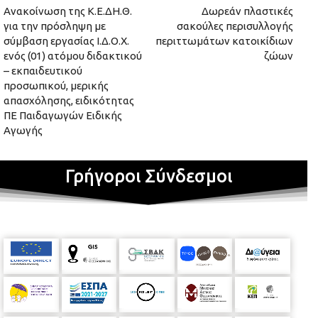
Ανακοίνωση της Κ.Ε.ΔΗ.Θ.
Δωρεάν πλαστικές
για την πρόσληψη με
σακούλες περισυλλογής
σύμβαση εργασίας Ι.Δ.Ο.Χ.
περιττωμάτων κατοικίδιων
ενός (01) ατόμου διδακτικού
ζώων
– εκπαιδευτικού
προσωπικού, μερικής
απασχόλησης, ειδικότητας
ΠΕ Παιδαγωγών Ειδικής
Αγωγής
Γρήγοροι Σύνδεσμοι