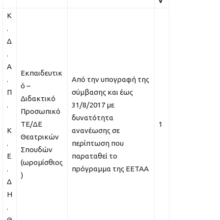
ν
Κ
.
Δ
.
Α
Εκπαιδευτικ
.
Από την υπογραφή της
ό –
Π
σύμβασης και έως
Διδακτικό
.
31/8/2017 με
Προσωπικό
δυνατότητα
ΤΕ/ΔΕ
1
Κ
ανανέωσης σε
Θεατρικών
.
περίπτωση που
Σπουδών
Ε
παραταθεί το
(ωρομίσθιος
.
πρόγραμμα της ΕΕΤΑΑ
)
Δ
Η
.
Θ