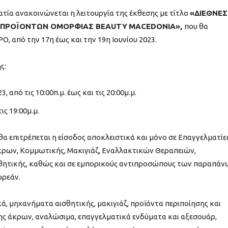
τία ανακοινώνεται η λειτουργία της έκθεσης με τίτλο
«ΔΙΕΘΝΕΣ
Ν ΠΡΟΪΟΝΤΩΝ ΟΜΟΡΦΙΑΣ
BEAUTY
MACEDONIA
»,
που θα
, από την 17η έως και την 19η Ιουνίου 2023.
ς:
 από τις 10:00π.μ. έως και τις 20:00μ.μ.
ις 19:00μ.μ.
α επιτρέπεται η είσοδος αποκλειστικά και μόνο σε Επαγγελματίες
Άκρων, Κομμωτικής, Μακιγιάζ, Εναλλακτικών Θεραπειών,
ισθητικής, καθώς και σε εμπορικούς αντιπροσώπους των παραπάν
ωρεάν.
, μηχανήματα αισθητικής, μακιγιάζ, προϊόντα περιποίησης και
ης άκρων, αναλώσιμα, επαγγελματικά ενδύματα και αξεσουάρ,