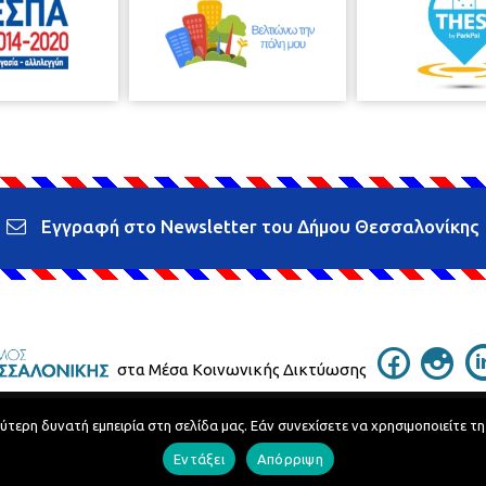
Εγγραφή στο Newsletter του Δήμου Θεσσαλονίκης
στα Μέσα Κοινωνικής Δικτύωσης
ερη δυνατή εμπειρία στη σελίδα μας. Εάν συνεχίσετε να χρησιμοποιείτε τη
Τηλεφωνικός Κατάλογος
Εντάξει
Απόρριψη