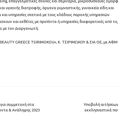
ing, επαγγελματικές σχολές και σεμινάρια, μικροσυσκευές ομορφ
αι υγιεινής διατροφής, όργανα γυμναστικής, γυναικεία είδη και
 και υπηρεσίες σχετικά με τους κλάδους παροχής υπηρεσιών
χουν και εκθέτες με προϊόντα ή υπηρεσίες διαφορετικές από τις
α με τον Διοργανωτή.
α «BEAUTY GREECE TSIRIMOKOU», Κ. ΤΣΙΡΙΜΩΚΟΥ & ΣΙΑ ΟΕ, με ΑΦΜ
για συμμετοχή στα
Υποβολή αιτήσεων
οντα & Ανάληψης 2023
εκκλησιαστικά παν