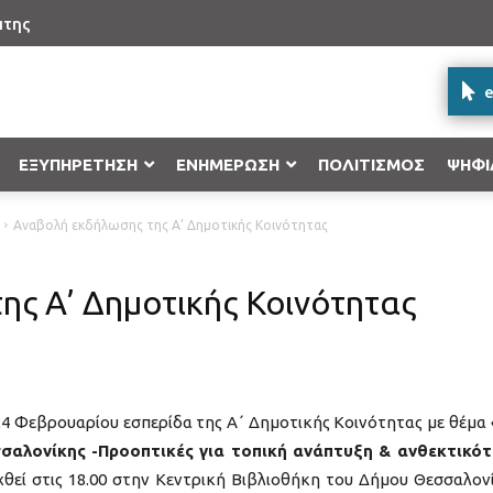
πτης
e
ΕΞΥΠΗΡΕΤΗΣΗ
ΕΝΗΜΕΡΩΣΗ
ΠΟΛΙΤΙΣΜΟΣ
ΨΗΦΙ
Αναβολή εκδήλωσης της Α’ Δημοτικής Κοινότητας
Δήλωση γέννησης στο Ληξιαρχείο
Επιχειρησιακό Πρόγραμμα “Κεντρικ
Υποβολή ένστασης
Δήλωση ονόματος στο Ληξιαρχείο
Επιχειρησιακό Πρόγραμμα «Υποδομ
ης Α’ Δημοτικής Κοινότητας
Ανάπτυξη 2014-2020»
Δήλωση βάπτισης στο Ληξιαρχείο
Επιχειρησιακό Πρόγραμμα Επισιτιστ
2020
Εγγραφή στα Μητρώα Αρρένων
Ε.Π «Ανταγωνιστικότητα, Επιχειρημ
4 Φεβρουαρίου εσπερίδα της Α΄ Δημοτικής Κοινότητας με θέμα
Προγράμματα Εδαφικής Συνεργασί
σαλονίκης -Προοπτικές για τοπική ανάπτυξη & ανθεκτικό
χθεί στις 18.00 στην Κεντρική Βιβλιοθήκη του Δήμου Θεσσαλον