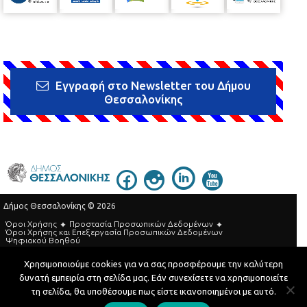
Εγγραφή στο Newsletter του Δήμου
Θεσσαλονίκης
Δήμος Θεσσαλονίκης © 2026
Όροι Χρήσης
Προστασία Προσωπικών Δεδομένων
Όροι Xρήσης και Eπεξεργασία Προσωπικών Δεδομένων
Ψηφιακού Βοηθού
Τηλεφωνικός Κατάλογος
Χρησιμοποιούμε cookies για να σας προσφέρουμε την καλύτερη
δυνατή εμπειρία στη σελίδα μας. Εάν συνεχίσετε να χρησιμοποιείτε
Developed by
MyCompany Projects
τη σελίδα, θα υποθέσουμε πως είστε ικανοποιημένοι με αυτό.