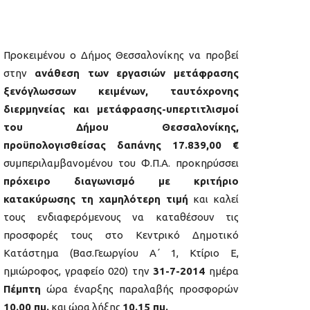
Προκειμένου ο Δήμος Θεσσαλονίκης να προβεί
στην
ανάθεση των εργασιών μετάφρασης
ξενόγλωσσων κειμένων, ταυτόχρονης
διερμηνείας και μετάφρασης-υπερτιτλισμοί
του Δήμου Θεσσαλονίκης,
προϋπολογισθείσας δαπάνης 17.839,00 €
συμπεριλαμβανομένου του Φ.Π.Α. προκηρύσσει
πρόχειρο διαγωνισμό με κριτήριο
κατακύρωσης τη χαμηλότερη τιμή
και καλεί
τους ενδιαφερόμενους να καταθέσουν τις
προσφορές τους στο Κεντρικό Δημοτικό
Κατάστημα (Βασ.Γεωργίου Α΄ 1, Κτίριο Ε,
ημιώροφος, γραφείο 020) την
31-7-2014
ημέρα
Πέμπτη
ώρα έναρξης παραλαβής προσφορών
10.00 πμ.
και ώρα λήξης
10.15 πμ.