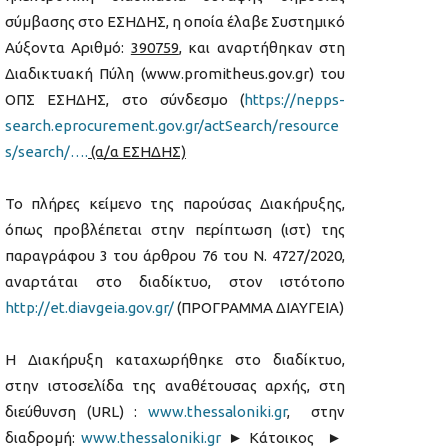
σύμβασης στο ΕΣΗΔΗΣ, η οποία έλαβε Συστημικό
Αύξοντα Αριθμό:
390759
, και αναρτήθηκαν στη
Διαδικτυακή Πύλη (www.promitheus.gov.gr) του
ΟΠΣ ΕΣΗΔΗΣ, στο σύνδεσμο (
https://nepps-
search.eprocurement.gov.gr/actSearch/resource
s/search/….
(α/α ΕΣΗΔΗΣ)
Το πλήρες κείμενο της παρούσας Διακήρυξης,
όπως προβλέπεται στην περίπτωση (ιστ) της
παραγράφου 3 του άρθρου 76 του Ν. 4727/2020,
αναρτάται στο διαδίκτυο, στον ιστότοπο
http://et.diavgeia.gov.gr/
(ΠΡΟΓΡΑΜΜΑ ΔΙΑΥΓΕΙΑ)
Η Διακήρυξη καταχωρήθηκε στο διαδίκτυο,
στην ιστοσελίδα της αναθέτουσας αρχής, στη
διεύθυνση (URL) :
www
.
thessaloniki
.
gr
, στην
διαδρομή:
www.thessaloniki.gr
► Κάτοικος ►