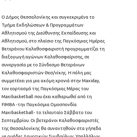
Ο
Δήμος Θεσσαλονίκης και συγκεκριμένα το
Τμήμα Εκδηλώσεων & Προγραμμάτων
Αθλητισμού της Διεύθυνσης Εκπαίδευσης και
Αθλητισμού, στο πλαίσιο της Παγκόσμιας Ημέρας
Βετεράνου Καλαθοσφαιριστή προγραμματίζει τη
διεξαγωγή αγώνων Καλαθοσφαίρισης, σε
συνεργασία με το Σύνδεσμο Βετεράνων
Καλαθοσφαιριστών Θεσ/νίκης.
Η
πόλη μας
συμμετέχει για μια ακόμη χρονιά
στην Maxiday,
τον εορτασμό της Παγκόσμιας Μέρας του
Maxibasketball που έχει καθιερωθεί από τη
FIMBA -την Παγκόσμια Ομοσπονδία
Maxibasketball- το τελευταίο Σάββατο του
Σεπτεμβρίου. Οι βετεράν
οι
Καλαθοσφαιριστ
ές
της Θεσσαλονίκης θα συναντηθούν στα γήπεδα
με ομάδες
Δημοτικών Συμβούλων, Υπαλλήλων