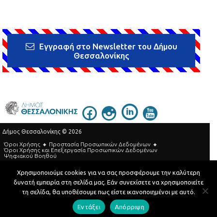
Εγγραφή στο Newsletter του Δήμου
Θεσσαλονίκης
Δήμος Θεσσαλονίκης © 2026
Όροι Χρήσης
Προστασία Προσωπικών Δεδομένων
Όροι Xρήσης και Eπεξεργασία Προσωπικών Δεδομένων
Ψηφιακού Βοηθού
Τηλεφωνικός Κατάλογος
Χρησιμοποιούμε cookies για να σας προσφέρουμε την καλύτερη
δυνατή εμπειρία στη σελίδα μας. Εάν συνεχίσετε να χρησιμοποιείτε
Developed by
MyCompany Projects
τη σελίδα, θα υποθέσουμε πως είστε ικανοποιημένοι με αυτό.
Εντάξει
Απόρριψη