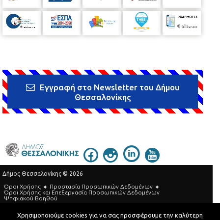
Εγγραφή στο Newsletter του Δήμου
Θεσσαλονίκης
Δήμος Θεσσαλονίκης © 2026
Όροι Χρήσης
Προστασία Προσωπικών Δεδομένων
Όροι Xρήσης και Eπεξεργασία Προσωπικών Δεδομένων
Ψηφιακού Βοηθού
Τηλεφωνικός Κατάλογος
Χρησιμοποιούμε cookies για να σας προσφέρουμε την καλύτερη