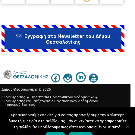
Εγγραφή στο Newsletter του Δήμου
Θεσσαλονίκης
Δήμος Θεσσαλονίκης © 2026
Όροι Χρήσης
Προστασία Προσωπικών Δεδομένων
Όροι Xρήσης και Eπεξεργασία Προσωπικών Δεδομένων
Ψηφιακού Βοηθού
Τηλεφωνικός Κατάλογος
Χρησιμοποιούμε cookies για να σας προσφέρουμε την καλύτερη
δυνατή εμπειρία στη σελίδα μας. Εάν συνεχίσετε να χρησιμοποιείτε
Developed by
MyCompany Projects
τη σελίδα, θα υποθέσουμε πως είστε ικανοποιημένοι με αυτό.