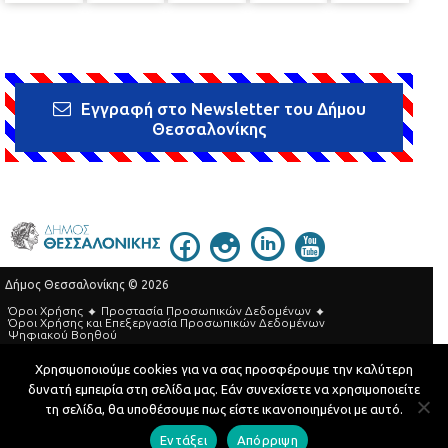
Εγγραφή στο Newsletter του Δήμου
Θεσσαλονίκης
Δήμος Θεσσαλονίκης © 2026
Όροι Χρήσης
Προστασία Προσωπικών Δεδομένων
Όροι Xρήσης και Eπεξεργασία Προσωπικών Δεδομένων
Ψηφιακού Βοηθού
Τηλεφωνικός Κατάλογος
Χρησιμοποιούμε cookies για να σας προσφέρουμε την καλύτερη
δυνατή εμπειρία στη σελίδα μας. Εάν συνεχίσετε να χρησιμοποιείτε
Developed by
MyCompany Projects
τη σελίδα, θα υποθέσουμε πως είστε ικανοποιημένοι με αυτό.
Εντάξει
Απόρριψη