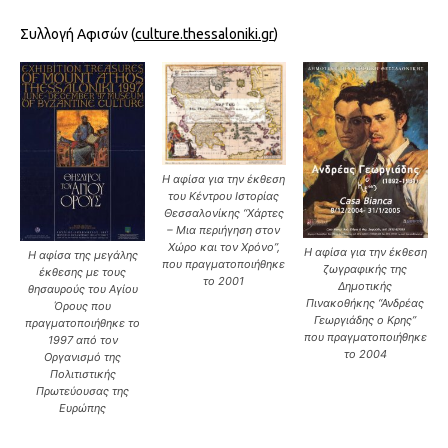
Συλλογή Αφισών (
culture.thessaloniki.gr
)
Η αφίσα για την έκθεση
του Κέντρου Ιστορίας
Θεσσαλονίκης “Χάρτες
– Μια περιήγηση στον
Χώρο και τον Χρόνο”,
Η αφίσα για την έκθεση
Η αφίσα της μεγάλης
που πραγματοποιήθηκε
ζωγραφικής της
έκθεσης με τους
το 2001
Δημοτικής
θησαυρούς του Αγίου
Πινακοθήκης “Ανδρέας
Όρους που
Γεωργιάδης ο Κρης”
πραγματοποιήθηκε το
που πραγματοποιήθηκε
1997 από τον
το 2004
Οργανισμό της
Πολιτιστικής
Πρωτεύουσας της
Ευρώπης