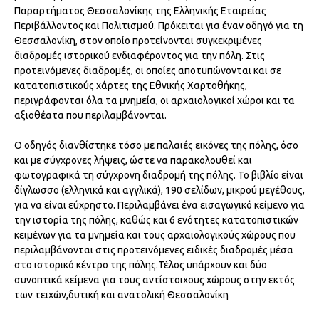
Παραρτήματος Θεσσαλονίκης της Ελληνικής Εταιρείας
Περιβάλλοντος και Πολιτισμού. Πρόκειται για έναν οδηγό για τη
Ελένη Γρ. Τζιούτζια –
Το Τενεκεδένιο Σχολείο της
Θεσσαλονίκη, στον οποίο προτείνονται συγκεκριμένες
Θεσσαλονίκης
– Το σχολείο των προσφύγων 40 σελ.
Τιμή: 10€
διαδρομές ιστορικού ενδιαφέροντος για την πόλη. Στις
προτεινόμενες διαδρομές, οι οποίες αποτυπώνονται και σε
Κερασίδης Σίμος – Γεωργούλης Παναγιώτης –
Η Τούμπα των
κατατοπιστικούς χάρτες της Εθνικής Χαρτοθήκης,
προσφύγων
– Εικόνες και μνήμες από τη γένεση μιας συνοικίας
περιγράφονται όλα τα μνημεία, οι αρχαιολογικοί χώροι και τα
από τη δεκαετία του ’20 μέχρι σήμερα, μέσα από
αξιοθέατα που περιλαμβάνονται.
κείμενα,φωτογραφίες και προφορικές μαρτυρίες. 250 σελ.
Τιμή: 15€
Ο οδηγός διανθίστηκε τόσο με παλαιές εικόνες της πόλης, όσο
και με σύγχρονες λήψεις, ώστε να παρακολουθεί και
φωτογραφικά τη σύγχρονη διαδρομή της πόλης. Το βιβλίο είναι
2003
δίγλωσσο (ελληνικά και αγγλικά), 190 σελίδων, μικρού μεγέθους,
για να είναι εύχρηστο. Περιλαμβάνει ένα εισαγωγικό κείμενο για
Αρχείο Δημάρχων και Δημοτικών Συμβούλων
– Διαρκής
την ιστορία της πόλης, καθώς και 6 ενότητες κατατοπιστικών
έκδοση – Έκδοση που αφορά ένα διαρκές ιστορικό αρχείο των
κειμένων για τα μνημεία και τους αρχαιολογικούς χώρους που
Δημάρχων και Δημοτικών Συμβούλων (των οποίων η θητεία
περιλαμβάνονται στις προτεινόμενες ειδικές διαδρομές μέσα
διήρκησε τουλάχιστον δύο τετραετίες) στο Δήμο
στο ιστορικό κέντρο της πόλης.Τέλος υπάρχουν και δύο
Θεσσαλονίκης. 63 σελ.
Τιμή: 5€
συνοπτικά κείμενα για τους αντίστοιχους χώρους στην εκτός
των τειχών,δυτική και ανατολική Θεσσαλονίκη
2005