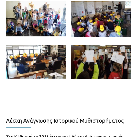
Λέσχη Ανάγνωσης Ιστορικού Μυθιστορήματος
Στο Κ.Ι.Θ. από το 2013 λειτουργεί Λέσχη Ανάγνωσης, η οποία