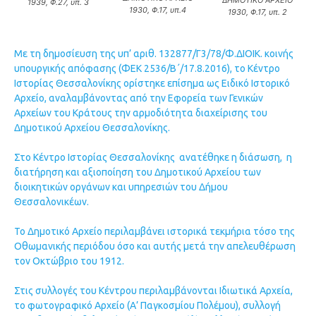
1939, Φ.27, υπ. 3
1930, Φ.17, υπ.4
1930, Φ.17, υπ. 2
Με τη δημοσίευση της υπ’ αριθ. 132877/Γ3/78/Φ.ΔΙΟΙΚ. κοινής
υπουργικής απόφασης (ΦΕΚ 2536/Β΄/17.8.2016), το Κέντρο
Ιστορίας Θεσσαλονίκης ορίστηκε επίσημα ως Ειδικό Ιστορικό
Αρχείο, αναλαμβάνοντας από την Εφορεία των Γενικών
Αρχείων του Κράτους την αρμοδιότητα διαχείρισης του
Δημοτικού Αρχείου Θεσσαλονίκης.
Στο Κέντρο Ιστορίας Θεσσαλονίκης ανατέθηκε η διάσωση, η
διατήρηση και αξιοποίηση του Δημοτικού Αρχείου των
διοικητικών οργάνων και υπηρεσιών του Δήμου
Θεσσαλονικέων.
Το Δημοτικό Αρχείο περιλαμβάνει ιστορικά τεκμήρια τόσο της
Οθωμανικής περιόδου όσο και αυτής μετά την απελευθέρωση
τον Οκτώβριο του 1912.
Στις συλλογές του Κέντρου περιλαμβάνονται Ιδιωτικά Αρχεία,
το φωτογραφικό Αρχείο (Α’ Παγκοσμίου Πολέμου), συλλογή