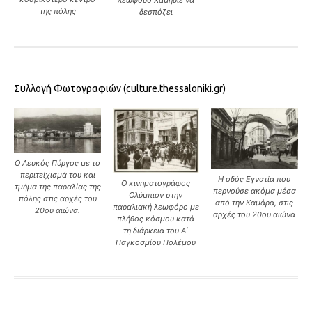
της πόλης
δεσπόζει
Συλλογή Φωτογραφιών (
culture.thessaloniki.gr
)
Ο Λευκός Πύργος με το
περιτείχισμά του και
Η οδός Εγνατία που
Ο κινηματογράφος
τμήμα της παραλίας της
περνούσε ακόμα μέσα
Ολύμπιον στην
πόλης στις αρχές του
από την Καμάρα, στις
παραλιακή λεωφόρο με
20ου αιώνα.
αρχές του 20ου αιώνα
πλήθος κόσμου κατά
τη διάρκεια του Α΄
Παγκοσμίου Πολέμου