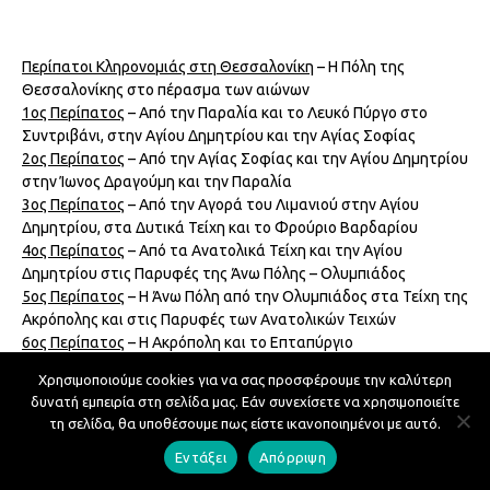
Βιβλιογραφία Θεσσαλονίκης 1986-2000
– Κατάλογος
εκδόσεων για τη Θεσσαλονίκη. 368 σελ.
Τιμή: 8€
Περίπατοι Κληρονομιάς στη Θεσσαλονίκη
– Η Πόλη της
Θεσσαλονίκης στο πέρασμα των αιώνων
2006
1ος Περίπατος
– Από την Παραλία και το Λευκό Πύργο στο
Συντριβάνι, στην Αγίου Δημητρίου και την Αγίας Σοφίας
2ος Περίπατος
– Από την Αγίας Σοφίας και την Αγίου Δημητρίου
Γηράσης, Νικόλαος –
Το ιστορικό κέντρο Θεσσαλονίκης με
στην Ίωνος Δραγούμη και την Παραλία
επίκεντρο ΤΑ ΑΝΘΟΠΩΛΕΙΑ
μέσα από προσωπικά του
3ος Περίπατος
– Από την Αγορά του Λιμανιού στην Αγίου
βιώματα στις αγορές των οδών Κομνηνών, Αριστοτέλους και
Δημητρίου, στα Δυτικά Τείχη και το Φρούριο Βαρδαρίου
Βλάλη. 414 σελ.
Τιμή: 8€
4ος Περίπατος
– Από τα Ανατολικά Τείχη και την Αγίου
Δημητρίου στις Παρυφές της Άνω Πόλης – Ολυμπιάδος
Ζιώγου Καραστεργίου, Σιδηρούρα –
Θεσσαλονίκης
5ος Περίπατος
– Η Άνω Πόλη από την Ολυμπιάδος στα Τείχη της
Εκπαιδευτικά 19ος & 20ος αιώνας
– Έκδοση που αναφέρεται
Ακρόπολης και στις Παρυφές των Ανατολικών Τειχών
στην εκπαιδευτική κίνηση στη Θεσσαλονίκη το 19ο και 20ο
6ος Περίπατος
– Η Ακρόπολη και το Επταπύργιο
αιώνα, με έμφαση στην τελευταία περίοδο της οθωμανικής
Χρησιμοποιούμε cookies για να σας προσφέρουμε την καλύτερη
κυριαρχίας και το μεσοπόλεμο. 555 σελ.
Τιμή: 10€
δυνατή εμπειρία στη σελίδα μας. Εάν συνεχίσετε να χρησιμοποιείτε
τη σελίδα, θα υποθέσουμε πως είστε ικανοποιημένοι με αυτό.
Αντώνης Ρέγκος,
«Θεσσαλονίκη δε σε ξεχνώ»
.
Τιμή: 5€
Περίπατοι Κληρονομιάς στη Θεσσαλονίκη
Εντάξει
Απόρριψη
Spaziergänge durch das kulturelle Erbe von