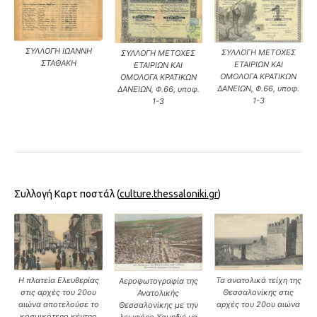
ΣΥΛΛΟΓΗ ΙΩΑΝΝΗ
ΣΥΛΛΟΓΗ ΜΕΤΟΧΕΣ
ΣΥΛΛΟΓΗ ΜΕΤΟΧΕΣ
ΣΤΑΘΑΚΗ
ΕΤΑΙΡΙΩΝ ΚΑΙ
ΕΤΑΙΡΙΩΝ ΚΑΙ
ΟΜΟΛΟΓΑ ΚΡΑΤΙΚΩΝ
ΟΜΟΛΟΓΑ ΚΡΑΤΙΚΩΝ
ΔΑΝΕΙΩΝ, Φ.66, υποφ.
ΔΑΝΕΙΩΝ, Φ.66, υποφ.
1-3
1-3
Συλλογή Καρτ ποστάλ (
culture.thessaloniki.gr
)
Η πλατεία Ελευθερίας
Τα ανατολικά τείχη της
Αεροφωτογραφία της
στις αρχές του 20ου
Θεσσαλονίκης στις
Ανατολικής
αιώνα αποτελούσε το
αρχές του 20ου αιώνα
Θεσσαλονίκης με την
κοσμικότερο κέντρο
λεωφόρο Χαμηδιέ να