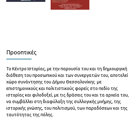
Θεσμοί και Τοπική Αυτοδιοίκηση στη Θεσσαλονίκη
Η Επανάσταση του 1821 μέσα από τον Βρετανικό Τύπο –
διαχρονικά
– Πρακτικά διεθνούς επιστημονικού συνεδρίου
Κατάλογος έκθεσης
Τιμή: 5€
2006 – 88 σελ.
Τιμή: 8€
2000
Χριστιανική Θεσσαλονίκη: Από τη Β’ στη Γ’χιλιετία
–
Πρακτικά επιστημονικού συμποσίου
Εικόνες από τη βιομηχανική Θεσσαλονίκη του χθες
–
2008 – 215 σελ.
Τιμή: 5€
Προοπτικές
Κατάλογος έκθεσης η οποία αφορούσε την ιστορία της
βιομηχανίας μέσα από τη σκιαγράφηση της πολιτικής,
Οι εκπαιδευτικοί γράφουν και μιλούν για την ιστορία των
δημογραφικής, κοινωνικής και πολιτιστικής ζωής της πόλης. 61
Το Κέντρο Ιστορίας, με την παρουσία του και τη δημιουργική
σχολείων της Θεσσαλονίκης
– Πρακτικά εκπαιδευτικού
διάθεση του προσωπικού και των συνεργατών του, αποτελεί
σελ.
Τιμή: 5€
συνεδρίου.
χώρο συνάντησης του Δήμου Θεσσαλονίκης με
2009 – 333 σελ.
Τιμή: 10€
επιστημονικούς και πολιτιστικούς φορείς στο πεδίο της
Κούκης, Νίκος –
Βυρσοδεψεία Θεσσαλονίκης
– Κατάλογος
ιστορίας και φιλοδοξεί, με τις δράσεις του και τα αρχεία του,
έκθεσης 2000 – 60 σελ.
Τιμή: 5€
να συμβάλλει στη διαφύλαξη της συλλογικής μνήμης, της
ιστορικής γνώσης, του πολιτισμού, των παραδόσεων και της
Πόντος, Μικρά Ασία, Θεσσαλονίκη
– Λεύκωμα έκθεσης από
ταυτότητας της πόλης.
το φωτογραφικό αρχείο της Άννας Θεοφυλάκτου στο Κ.Ι.Θ.
112 σελ.
Τιμή: 5€