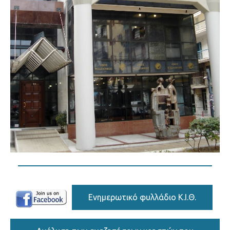
Eνημερωτικό φυλλάδιο Κ.Ι.Θ.