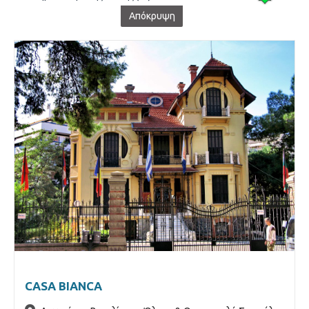
Απόκρυψη
Νεώτερα Μνημεία (31)
Οθωμανικά Μνημεία (22)
Χώροι Εκδηλώσεων (2)
CASA BIANCA