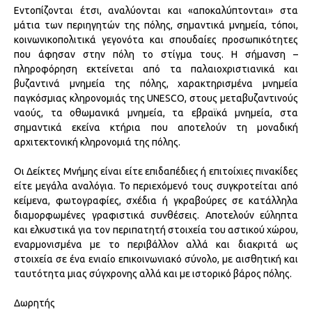
Εντοπίζονται έτσι, αναλύονται και «αποκαλύπτονται» στα
μάτια των περιηγητών της πόλης, σημαντικά μνημεία, τόποι,
κοινωνικοπολιτικά γεγονότα και σπουδαίες προσωπικότητες
που άφησαν στην πόλη το στίγμα τους. Η σήμανση –
πληροφόρηση εκτείνεται από τα παλαιοχριστιανικά και
βυζαντινά μνημεία της πόλης, χαρακτηρισμένα μνημεία
παγκόσμιας κληρονομιάς της UNESCO, στους μεταβυζαντινούς
ναούς, τα οθωμανικά μνημεία, τα εβραϊκά μνημεία, στα
σημαντικά εκείνα κτήρια που αποτελούν τη μοναδική
αρχιτεκτονική κληρονομιά της πόλης.
Οι Δείκτες Μνήμης είναι είτε επιδαπέδιες ή επιτοίχιες πινακίδες
είτε μεγάλα αναλόγια. Το περιεχόμενό τους συγκροτείται από
κείμενα, φωτογραφίες, σχέδια ή γκραβούρες σε κατάλληλα
διαμορφωμένες γραφιστικά συνθέσεις. Αποτελούν εύληπτα
και ελκυστικά για τον περιπατητή στοιχεία του αστικού χώρου,
εναρμονισμένα με το περιβάλλον αλλά και διακριτά ως
στοιχεία σε ένα ενιαίο επικοινωνιακό σύνολο, με αισθητική και
ταυτότητα μιας σύγχρονης αλλά και με ιστορικό βάρος πόλης.
Δωρητής