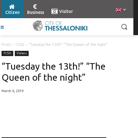
Visitor
Citizen
Business
Posts
TCSO
"Tuesday the 13th!" "The Queen of the night"
TCSO
Videos
“Tuesday the 13th!” “The
Queen of the night”
March 6, 2019