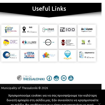
Useful Links
Municipality of Thessaloniki © 2026
Privacy Policy
Terms of Use
Χρησιμοποιούμε cookies για να σας προσφέρουμε την καλύτερη
δυνατή εμπειρία στη σελίδα μας. Εάν συνεχίσετε να χρησιμοποιείτε
Telephone Catalog
τη σελίδα, θα υποθέσουμε πως είστε ικανοποιημένοι με αυτό.