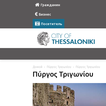
Гражданин
Бизнес
Посетитель
Домой
Πύργος Τριγωνίου
Πύργος Τριγωνίου
Πύργος Τριγωνίου